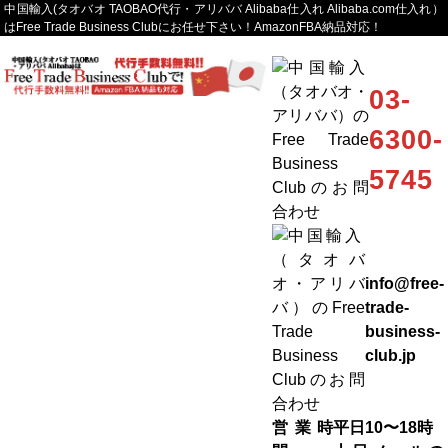
中国輸入(タオバオ TAOBAO代行・アリババ Alibaba仕入れ Alibaba.com仕入れ）
はFree Trade Business Clubにお任せ下さい！AmazonFBA納品対応！
03-
6300-
5745
info@free-
trade-
business-
club.jp
営業時
平日10〜18時