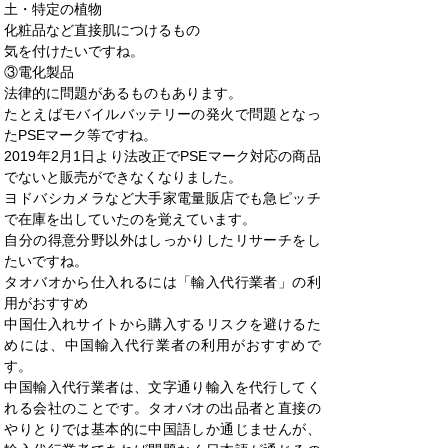
土・特定の植物
化粧品など直接肌につけるもの
気を付けたいですね。
③電化製品
法律的に問題があるものもあります。
たとえばモバイルバッテリーの発火で問題となっ
たPSEマーク等ですね。
2019年2月1日より法改正でPSEマーク対応の商品
でないと販売ができなくなりました。
ヨドバシカメラなど大手家電量販店でも急ピッチ
で在庫を出していたのを覚えています。
自分の得意分野以外はしっかりしたリサーチをし
たいですね。
タオバオから仕入れるには「輸入代行業者」の利
用がおすすめ
中国仕入れサイトから購入するリスクを避けるた
めには、中国輸入代行業者の利用がおすすめで
す。
中国輸入代行業者は、文字通り輸入を代行してく
れる会社のことです。タオバオの出品者と直接の
やりとりでは基本的に中国語しか通じませんが、