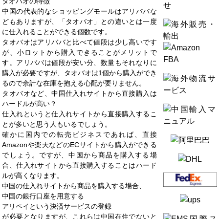
タオバオの特徴
中国の代表的なショッピングモールはアリババな
どもありますが、「タオバオ」との違いとは一度
に仕入れることができる個数です。
タオバオはアリババと比べて値段は少し高いです
が、小ロットから購入できることがメリットで
す。アリババは値段が安い分、数量もそれなりに
購入が必要ですが、タオバオは1個から購入ができ
るので余計な在庫を抱える心配が要りません。
タオバオなど、中国仕入れサイトから直接購入は
ハードルが高い？
仕入れというと仕入れサイトから直接購入するこ
とが多いと思う人もいるでしょう。
確かに国内での転売ビジネスであれば、直接
Amazonや楽天などのECサイトから購入ができる
でしょう。ですが、中国から商品を購入する場
合、仕入れサイトから直接購入することはハード
ルが高くなります。
中国の仕入れサイトから商品を購入する場合、
中国の銀行口座を用意する
アリペイという決済サービスの登録
が必要となりますが、これらは中国在住でないと