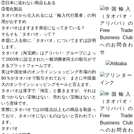
②日本に送れない商品もある
③電化製品
タオバオから仕入れるには「輸入代行業者」の利
用がおすすめ
タオバオはますます身近になってきている？
そもそも「タオバオ」って？
本題に入る前に「タオバオ」についてまずは説明
します。
タオバオ（淘宝網）はアリババ・グループによっ
て2003年に設立された一般消費者同士の取引がで
きるプラットフォームです。
実は中国全体のオンラインショッピング市場の約
80％がタオバオで取引されており、まさに中国最
大のオンラインショッピングモールと言えます。
タオバオは漢字で「淘宝」と書きますが、それは
見つからない宝物はない、売れない宝物はないと
いう意味です。
実際にタオバオでは10億点以上もの商品を取扱っ
ており、タオバオにないものはないと言われてい
ます。
タオバオ