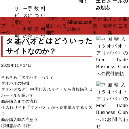
間：
土日メールの
み対応
サー
手数料
ビス
につい
トッ
FTBCが
海外販
インク販
案内
て
Alibaba.com
プペ
選ばれる
売・輸
売のご提
ご利
配送料
の魅力
ージ
理由
出
案
用の
金につ
タオバオとはどういった
流れ
いて
サイトなのか？
2021年11月14日
そもそも「タオバオ」って？
タオバオの特徴
タオバオなど、中国仕入れサイトから直接購入は
ハードルが高い？
商品購入までの流れ
仕入れサイト「タオバオ」から直接購入するリス
ク
商品購入時の注意点
①粗悪品の可能性