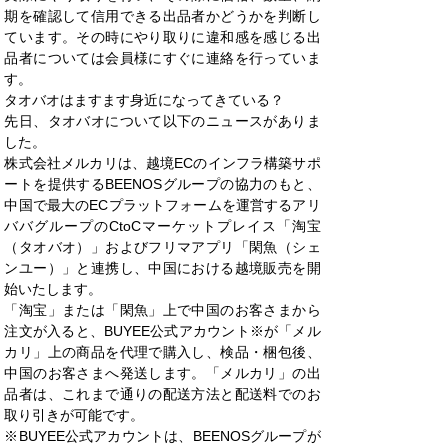
期を確認して信用できる出品者かどうかを判断し
ています。その時にやり取りに違和感を感じる出
品者については会員様にすぐに連絡を行っていま
す。
タオバオはますます身近になってきている？
先日、タオバオについて以下のニュースがありま
した。
株式会社メルカリは、越境ECのインフラ構築サポ
ートを提供するBEENOSグループの協力のもと、
中国で最大のECプラットフォームを運営するアリ
ババグループのCtoCマーケットプレイス「淘宝
（タオバオ）」およびフリマアプリ「閑魚（シェ
ンユー）」と連携し、中国における越境販売を開
始いたします。
「淘宝」または「閑魚」上で中国のお客さまから
注文が入ると、BUYEE公式アカウント※が「メル
カリ」上の商品を代理で購入し、検品・梱包後、
中国のお客さまへ発送します。「メルカリ」の出
品者は、これまで通りの配送方法と配送料でのお
取り引きが可能です。
※BUYEE公式アカウントは、BEENOSグループが